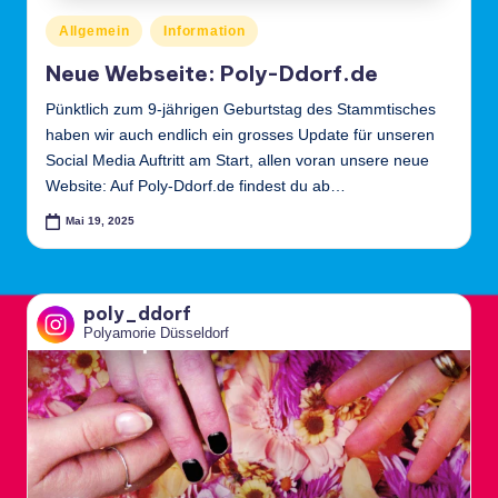
Posted
e
Allgemein
Information
in
l
Neue Webseite: Poly-Ddorf.de
d
Pünktlich zum 9-jährigen Geburtstag des Stammtisches
haben wir auch endlich ein grosses Update für unseren
o
Social Media Auftritt am Start, allen voran unsere neue
rf
Website: Auf Poly-Ddorf.de findest du ab…
Mai 19, 2025
poly_ddorf
Polyamorie Düsseldorf