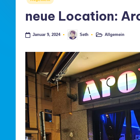
ü
in
neue Location: A
s
s
Januar 9, 2024
Allgemein
Seth
Posted
Posted
in
by
e
l
d
o
rf