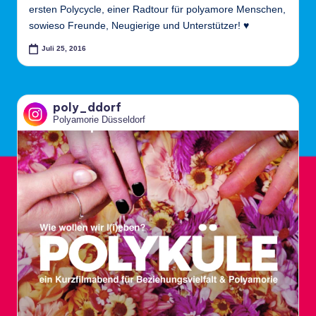
ersten Polycycle, einer Radtour für polyamore Menschen,
e
sowieso Freunde, Neugierige und Unterstützer! ♥
l
Juli 25, 2016
d
o
poly_ddorf
rf
Polyamorie Düsseldorf