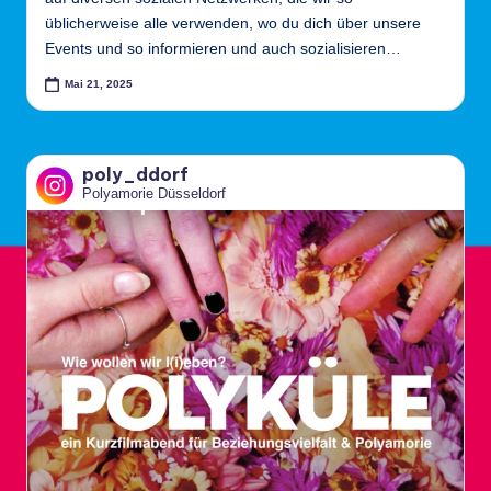
üblicherweise alle verwenden, wo du dich über unsere
e
Events und so informieren und auch sozialisieren…
l
Mai 21, 2025
d
o
rf
poly_ddorf
Polyamorie Düsseldorf