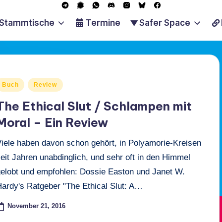
T
S
W
D
I
B
F
e
i
h
i
n
l
a
Stammtische
Termine
Safer Space
l
g
a
s
s
u
c
e
n
t
c
t
e
e
g
a
s
o
a
s
b
r
l
A
r
g
k
o
a
p
d
r
y
o
m
p
a
k
osted
Buch
Review
m
n
The Ethical Slut / Schlampen mit
Moral – Ein Review
Viele haben davon schon gehört, in Polyamorie-Kreisen
eit Jahren unabdinglich, und sehr oft in den Himmel
gelobt und empfohlen: Dossie Easton und Janet W.
Hardy's Ratgeber "The Ethical Slut: A…
November 21, 2016