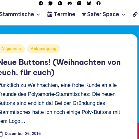
T
S
W
D
I
B
F
e
i
h
i
n
l
a
Stammtische
Termine
Safer Space
l
g
a
s
s
u
c
e
n
t
c
t
e
e
g
a
s
o
a
s
b
r
l
A
r
g
k
o
a
p
d
r
y
o
osted
Allgemein
Ankündigung
m
p
a
k
n
m
Neue Buttons! (Weihnachten von
euch, für euch)
Pünktlich zu Weihnachten, eine frohe Kunde an alle
Freunde des Polyamorie-Stammtisches: Die neuen
Buttons sind endlich da! Bei der Gründung des
Stammtisches hatte ich noch einige Poly-Buttons mit
dem Logo…
Dezember 26, 2016