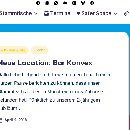
T
S
W
D
I
B
F
e
i
h
i
n
l
a
Stammtische
Termine
Safer Space
l
g
a
s
s
u
c
e
n
t
c
t
e
e
g
a
s
o
a
s
b
r
l
A
r
g
k
o
a
p
d
r
y
o
m
p
a
k
osted
Ankündigung
Event
m
n
Neue Location: Bar Konvex
allo liebe Liebende, ich freue mich euch nach einer
kurzen Pause berichten zu können, dass unser
Stammtisch ab diesen Monat ein neues Zuhause
gefunden hat! Pünktlich zu unserem 2-jährigem
Jubiläum…
April 9, 2018