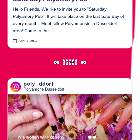
Hello Friends, We like to invite you to "Saturday
Polyamory Pub". It will take place on the last Saturday of
every month. Meet fellow Polyamorists in Düsseldorf
area! Come to the…
April 3, 2017
Seitennummerierung
1
2
3
4
5
PREVIOUS
NEXT
PAGE
PAGE
der
poly_ddorf
Beiträge
Polyamorie Düsseldorf