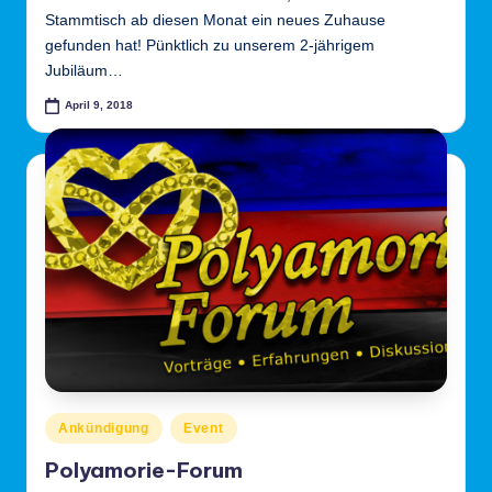
Stammtisch ab diesen Monat ein neues Zuhause
e
gefunden hat! Pünktlich zu unserem 2-jährigem
l
Jubiläum…
d
April 9, 2018
o
rf
Posted
Ankündigung
Event
in
Polyamorie-Forum