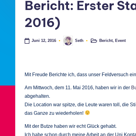
Bericht: Erster St
ü
s
2016)
s
Juni 12, 2016
Bericht
,
Event
Seth
e
Posted
Posted
in
by
l
d
Mit Freude Berichte ich, dass unser Feldversuch ein
o
Am Mittwoch, dem 11. Mai 2016, haben wir in der
B
rf
abgehalten.
Die Location war spitze, die Leute waren toll, die
das Ganze zu wiederholen!
Mit der Butze haben wir echt Glück gehabt.
Ich habe schon durch meine Arbeit an der Uni Konta